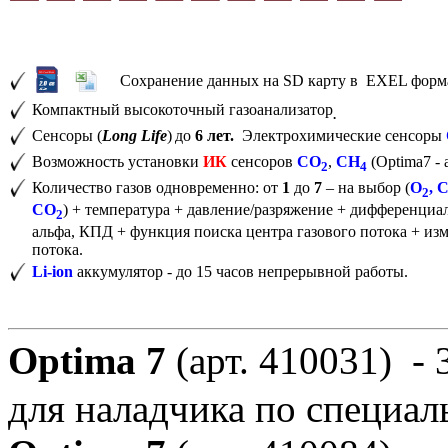
Сохранение данных на SD карту в EXEL форм
Компактный высокоточный газоанализатор
.
Сенсоры (
Long Life
)
до
6 лет.
Электрохимические сенсоры
Возможность установки
ИК
сенсоров
CO
,
CH
(Optima7 - 
2
4
Количество газов одновременно: от
1
до
7
– на выбор (
О
, 
2
CO
) + температура + давление/разряжение + дифференциа
2
альфа, КПД + функция поиска центра газового потока + изм
потока.
Li-ion
аккумулятор - до 15 часов непрерывной работы.
Optima 7
(арт. 410031) - 3
для наладчика по специал