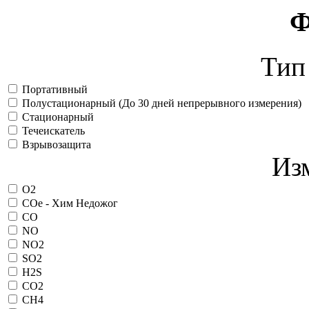
Ф
Тип
Портативный
Полустационарный (До 30 дней непрерывного измерения)
Стационарный
Течеискатель
Взрывозащита
Из
O2
COe - Хим Недожог
CO
NO
NO2
SO2
H2S
CO2
CH4